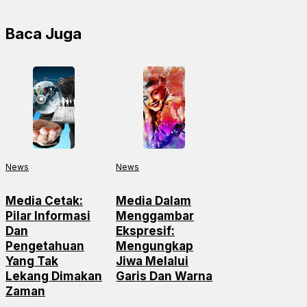
Share
Baca Juga
News
News
Media Cetak:
Media Dalam
Pilar Informasi
Menggambar
Dan
Ekspresif:
Pengetahuan
Mengungkap
Yang Tak
Jiwa Melalui
Lekang Dimakan
Garis Dan Warna
Zaman