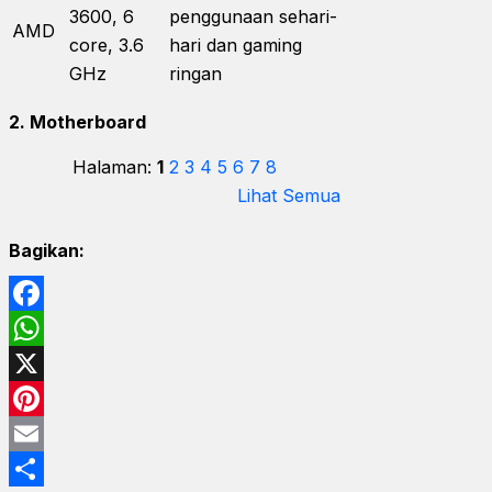
3600, 6
penggunaan sehari-
AMD
core, 3.6
hari dan gaming
GHz
ringan
2. Motherboard
Halaman:
1
2
3
4
5
6
7
8
Lihat Semua
Bagikan:
Facebook
WhatsApp
X
Pinterest
Email