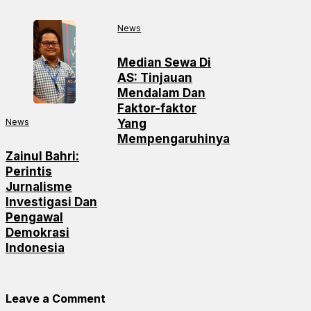
News
Median Sewa Di
AS: Tinjauan
Mendalam Dan
Faktor-faktor
News
Yang
Mempengaruhinya
Zainul Bahri:
Perintis
Jurnalisme
Investigasi Dan
Pengawal
Demokrasi
Indonesia
Leave a Comment