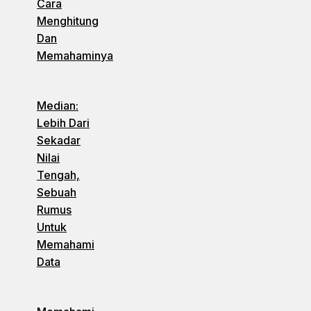
Cara
Menghitung
Dan
Memahaminya
Median:
Lebih Dari
Sekadar
Nilai
Tengah,
Sebuah
Rumus
Untuk
Memahami
Data