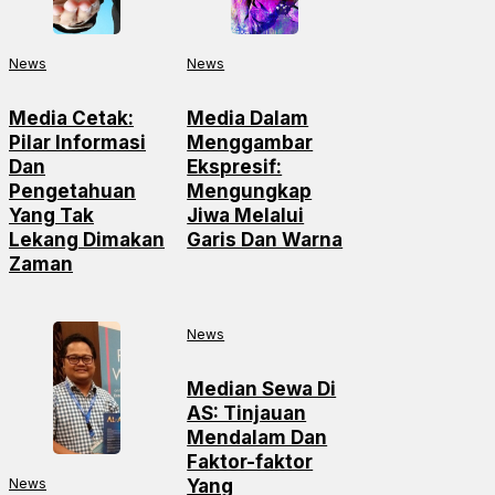
News
News
Media Cetak:
Media Dalam
Pilar Informasi
Menggambar
Dan
Ekspresif:
Pengetahuan
Mengungkap
Yang Tak
Jiwa Melalui
Lekang Dimakan
Garis Dan Warna
Zaman
News
Median Sewa Di
AS: Tinjauan
Mendalam Dan
Faktor-faktor
News
Yang