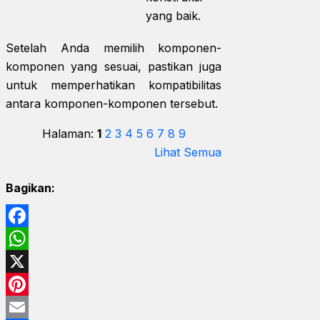
yang baik.
Setelah Anda memilih komponen-
komponen yang sesuai, pastikan juga
untuk memperhatikan kompatibilitas
antara komponen-komponen tersebut.
Halaman:
1
2
3
4
5
6
7
8
9
Lihat Semua
Bagikan:
Facebook
WhatsApp
X
Pinterest