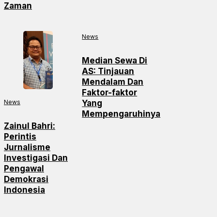
Zaman
News
Median Sewa Di
AS: Tinjauan
Mendalam Dan
Faktor-faktor
News
Yang
Mempengaruhinya
Zainul Bahri:
Perintis
Jurnalisme
Investigasi Dan
Pengawal
Demokrasi
Indonesia