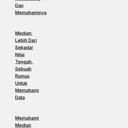
Dan
Memahaminya
Median:
Lebih Dari
Sekadar
Nilai
Tengah,
Sebuah
Rumus
Untuk
Memahami
Data
Memahami
Median