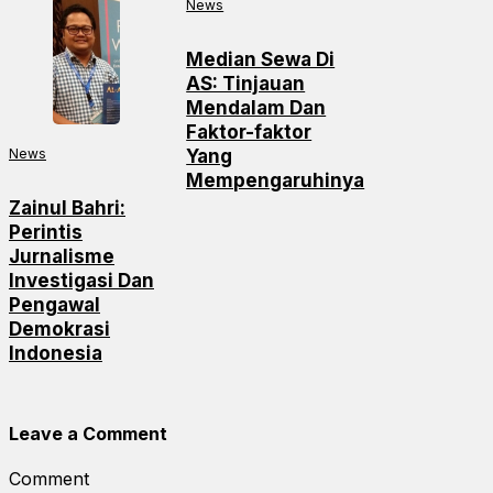
News
Median Sewa Di
AS: Tinjauan
Mendalam Dan
Faktor-faktor
News
Yang
Mempengaruhinya
Zainul Bahri:
Perintis
Jurnalisme
Investigasi Dan
Pengawal
Demokrasi
Indonesia
Leave a Comment
Comment