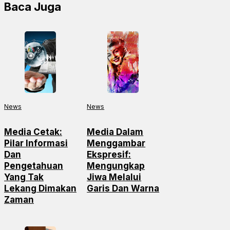
Baca Juga
News
News
Media Cetak:
Media Dalam
Pilar Informasi
Menggambar
Dan
Ekspresif:
Pengetahuan
Mengungkap
Yang Tak
Jiwa Melalui
Lekang Dimakan
Garis Dan Warna
Zaman