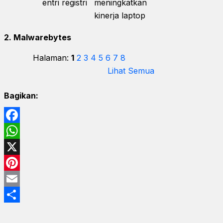
entri registri
meningkatkan
kinerja laptop
2. Malwarebytes
Halaman:
1
2
3
4
5
6
7
8
Lihat Semua
Bagikan:
Facebook
WhatsApp
X
Pinterest
Email
Share