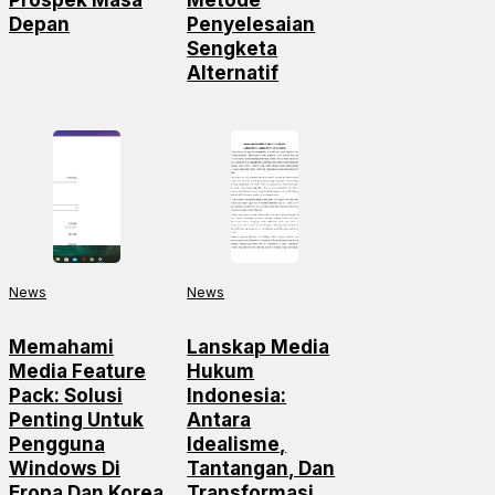
Depan
Penyelesaian
Sengketa
Alternatif
News
News
Memahami
Lanskap Media
Media Feature
Hukum
Pack: Solusi
Indonesia:
Penting Untuk
Antara
Pengguna
Idealisme,
Windows Di
Tantangan, Dan
Eropa Dan Korea
Transformasi