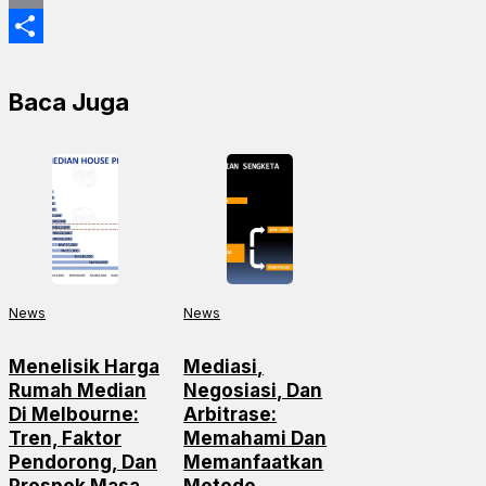
Email
Share
Baca Juga
News
News
Menelisik Harga
Mediasi,
Rumah Median
Negosiasi, Dan
Di Melbourne:
Arbitrase:
Tren, Faktor
Memahami Dan
Pendorong, Dan
Memanfaatkan
Prospek Masa
Metode