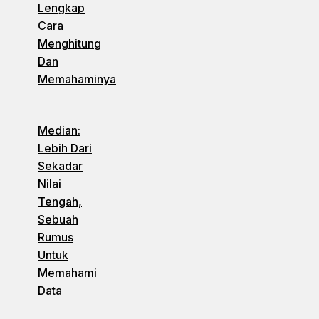
Lengkap
Cara
Menghitung
Dan
Memahaminya
Median:
Lebih Dari
Sekadar
Nilai
Tengah,
Sebuah
Rumus
Untuk
Memahami
Data