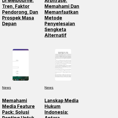
Di Melbourne:
Arbitrase:
Tren, Faktor
Memahami Dan
Pendorong, Dan
Memanfaatkan
Prospek Masa
Metode
Depan
Penyelesaian
Sengketa
Alternatif
News
News
Memahami
Lanskap Media
Media Feature
Hukum
Pack: Solusi
Indonesia: