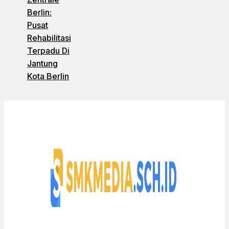
Berlin:
Pusat
Rehabilitasi
Terpadu Di
Jantung
Kota Berlin