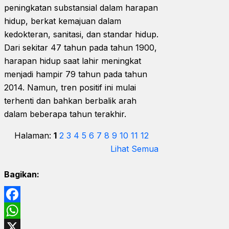
peningkatan substansial dalam harapan
hidup, berkat kemajuan dalam
kedokteran, sanitasi, dan standar hidup.
Dari sekitar 47 tahun pada tahun 1900,
harapan hidup saat lahir meningkat
menjadi hampir 79 tahun pada tahun
2014. Namun, tren positif ini mulai
terhenti dan bahkan berbalik arah
dalam beberapa tahun terakhir.
Halaman:
1
2
3
4
5
6
7
8
9
10
11
12
Lihat Semua
Bagikan:
Facebook
WhatsApp