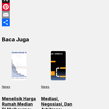
X
Pinterest
Email
Share
Baca Juga
News
News
Menelisik Harga
Mediasi,
Rumah Median
Negosiasi, Dan