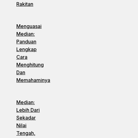
Rakitan
Menguasai
Median:
Panduan
Lengkap
Cara
Menghitung
Dan
Memahaminya
Median:
Lebih Dari
Sekadar
Nilai
Tengah,