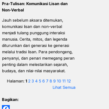
Pra-Tulisan: Komunikasi Lisan dan
Non-Verbal
Jauh sebelum aksara ditemukan,
komunikasi lisan dan non-verbal
menjadi tulang punggung interaksi
manusia. Cerita, mitos, dan legenda
diturunkan dari generasi ke generasi
melalui tradisi lisan. Para pendongeng,
penyanyi, dan penari memegang peran
penting dalam melestarikan sejarah,
budaya, dan nilai-nilai masyarakat.
Halaman:
1
2
3
4
5
6
7
8
9
10
11
12
Lihat Semua
Bagikan: