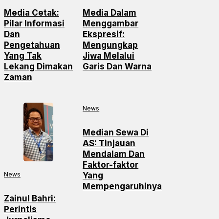
Media Cetak:
Media Dalam
Pilar Informasi
Menggambar
Dan
Ekspresif:
Pengetahuan
Mengungkap
Yang Tak
Jiwa Melalui
Lekang Dimakan
Garis Dan Warna
Zaman
News
Median Sewa Di
AS: Tinjauan
Mendalam Dan
Faktor-faktor
News
Yang
Mempengaruhinya
Zainul Bahri:
Perintis