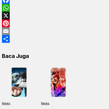
Facebook
WhatsApp
X
Pinterest
Email
Share
Baca Juga
News
News