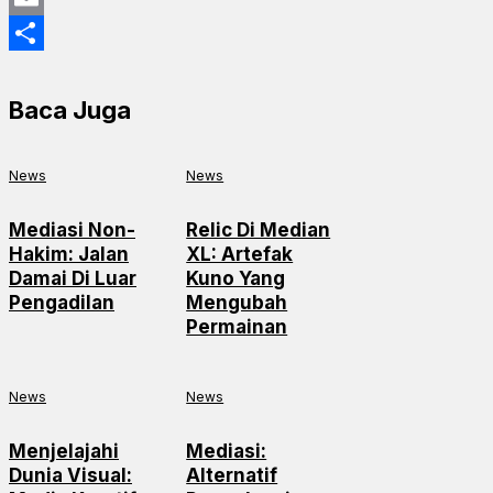
Email
Share
Baca Juga
News
News
Mediasi Non-
Relic Di Median
Hakim: Jalan
XL: Artefak
Damai Di Luar
Kuno Yang
Pengadilan
Mengubah
Permainan
News
News
Menjelajahi
Mediasi:
Dunia Visual:
Alternatif