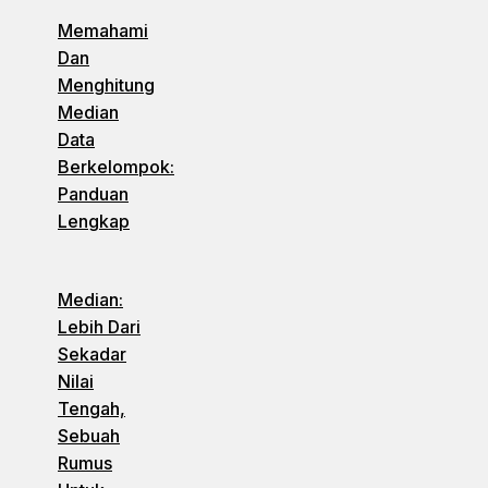
Memahami
Dan
Menghitung
Median
Data
Berkelompok:
Panduan
Lengkap
Median:
Lebih Dari
Sekadar
Nilai
Tengah,
Sebuah
Rumus