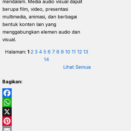
mendalam. Media audio visual dapat
berupa film, video, presentasi
multimedia, animasi, dan berbagai
bentuk konten lain yang
menggabungkan elemen audio dan
visual.
Halaman:
1
2
3
4
5
6
7
8
9
10
11
12
13
14
Lihat Semua
Bagikan:
Facebook
WhatsApp
X
Pinterest